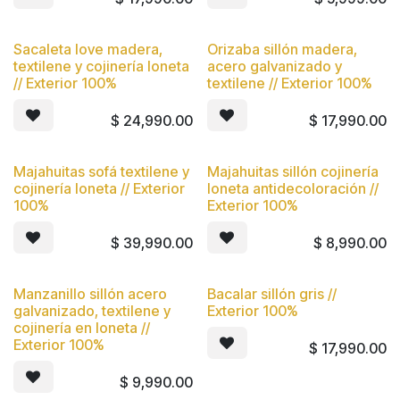
Sacaleta love madera,
Orizaba sillón madera,
Nuevo
Nuevo
textilene y cojinería loneta
acero galvanizado y
// Exterior 100%
textilene // Exterior 100%
$
24,990.00
$
17,990.00
Majahuitas sofá textilene y
Majahuitas sillón cojinería
Nuevo
Nuevo
cojinería loneta // Exterior
loneta antidecoloración //
100%
Exterior 100%
$
39,990.00
$
8,990.00
Manzanillo sillón acero
Bacalar sillón gris //
Nuevo
Nuevo
galvanizado, textilene y
Exterior 100%
cojinería en loneta //
Exterior 100%
$
17,990.00
$
9,990.00