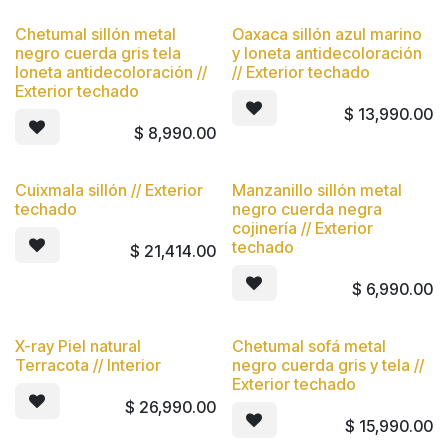
Chetumal sillón metal
Oaxaca sillón azul marino
Nuevo
Nuevo
negro cuerda gris tela
y loneta antidecoloración
loneta antidecoloración //
// Exterior techado
Exterior techado
$
13,990.00
$
8,990.00
Cuixmala sillón // Exterior
Manzanillo sillón metal
Nuevo
Nuevo
techado
negro cuerda negra
cojinería // Exterior
techado
$
21,414.00
$
6,990.00
X-ray Piel natural
Chetumal sofá metal
Nuevo
Nuevo
Terracota // Interior
negro cuerda gris y tela //
Exterior techado
$
26,990.00
$
15,990.00