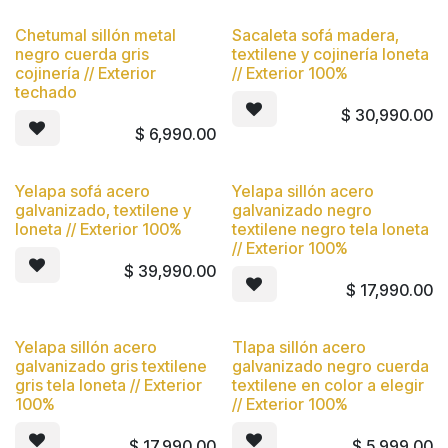
Chetumal sillón metal
Sacaleta sofá madera,
Nuevo
Nuevo
negro cuerda gris
textilene y cojinería loneta
cojinería // Exterior
// Exterior 100%
techado
$
30,990.00
$
6,990.00
Yelapa sofá acero
Yelapa sillón acero
Nuevo
Nuevo
galvanizado, textilene y
galvanizado negro
loneta // Exterior 100%
textilene negro tela loneta
// Exterior 100%
$
39,990.00
$
17,990.00
Yelapa sillón acero
Tlapa sillón acero
Nuevo
Nuevo
galvanizado gris textilene
galvanizado negro cuerda
gris tela loneta // Exterior
textilene en color a elegir
100%
// Exterior 100%
$
17,990.00
$
5,999.00