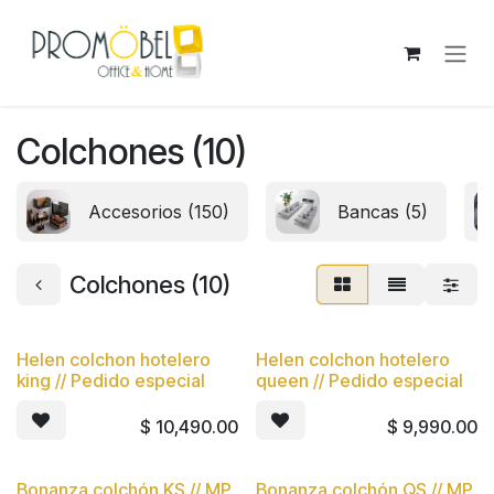
Ir al contenido
Colchones (10)
Accesorios (150)
Bancas (5)
Colchones (10)
Helen colchon hotelero
Helen colchon hotelero
king // Pedido especial
queen // Pedido especial
$
10,490.00
$
9,990.00
Bonanza colchón KS // MP
Bonanza colchón QS // MP