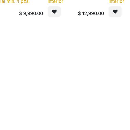
al min. 4 pzs.
Interior
Interior
$
9,990.00
$
12,990.00