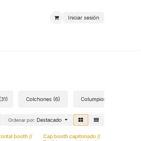
Iniciar sesión
fertas
(31)
Colchones (6)
Columpios y mecedoras 
Destacado
Ordenar por:
ontal booth //
Cap booth capitonado //