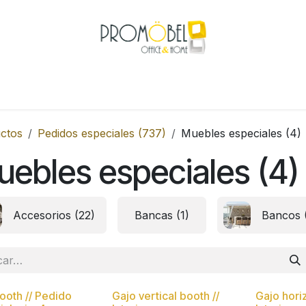
Tienda
Categorías
Blog
Catálogos
Novedades
O
ctos
Pedidos especiales (737)
Muebles especiales (4)
ebles especiales (4)
Accesorios (22)
Bancas (1)
Bancos 
ooth // Pedido
Gajo vertical booth //
Gajo horiz