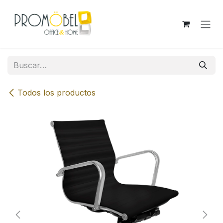
Ir al contenido
Todos los productos