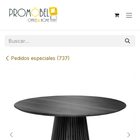
Ir al contenido
Pedidos especiales (737)