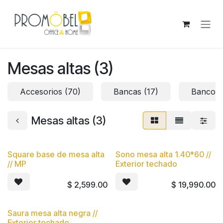
Ir al contenido
Mesas altas (3)
Accesorios (70)
Bancas (17)
Bancos 
Mesas altas (3)
Square base de mesa alta
Sono mesa alta 1.40*60 //
Nuevo
// MP
Exterior techado
$
2,599.00
$
19,990.00
Saura mesa alta negra //
Exterior techado